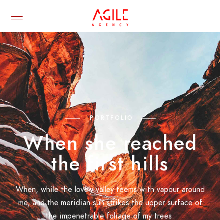
PORTFOLIO
When she reached
the first hills
When, while the lovely valley teems with vapour around
me, and the meridian sun strikes the upper surface of
the impenetrable foliage of my trees.