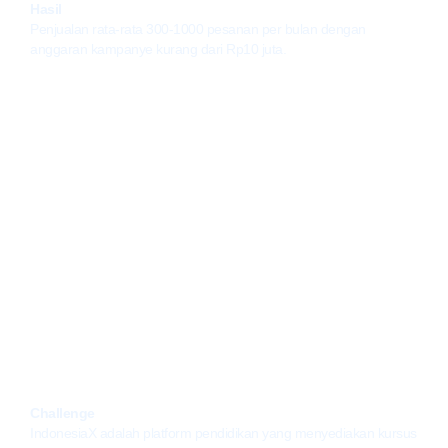
Hasil
Penjualan rata-rata 300-1000 pesanan per bulan dengan
anggaran kampanye kurang dari Rp10 juta.
Indonesia X (Desember
2017-Agustus 2019)
Challenge
IndonesiaX adalah platform pendidikan yang menyediakan kursus