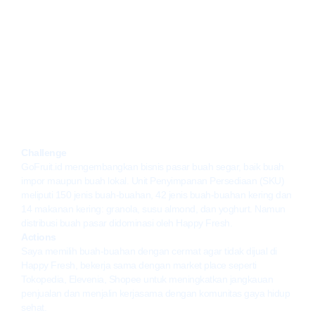
Go Fruit (Desember 2017-
Agustus 2019)​
Challenge
GoFruit.id mengembangkan bisnis pasar buah segar, baik buah
impor maupun buah lokal. Unit Penyimpanan Persediaan (SKU)
meliputi 150 jenis buah-buahan, 42 jenis buah-buahan kering dan
14 makanan kering: granola, susu almond, dan yoghurt. Namun
distribusi buah pasar didominasi oleh Happy Fresh.
Actions
Saya memilih buah-buahan dengan cermat agar tidak dijual di
Happy Fresh, bekerja sama dengan market place seperti
Tokopedia, Elevenia, Shopee untuk meningkatkan jangkauan
penjualan dan menjalin kerjasama dengan komunitas gaya hidup
sehat.