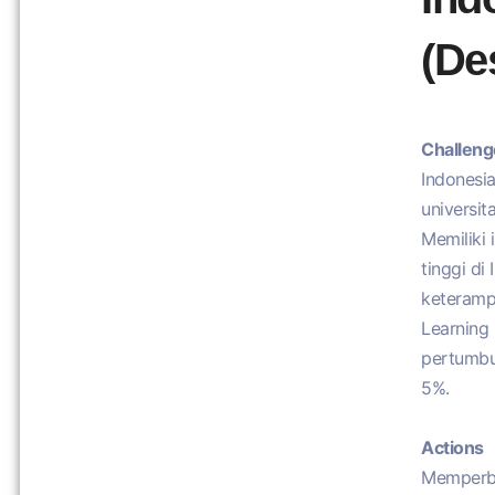
(De
Challeng
Indonesi
universit
Memiliki 
tinggi d
keteramp
Learning
pertumbu
5%.
Actions
Memperba